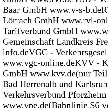
Baar GmbH www.v-s-b.deRV
Lörrach GmbH www.rvl-onl
Tarifverbund GmbH www.wt
Gemeinschaft Landkreis F
info.deVGC - Verkehrsgesel
www.vgc-online.deKVV - Ka
GmbH www.kvv.de(nur Teilb
Bad Herrenalb und Karlsruh
Verkehrsverbund Pforzhei
www.vpe.de(Bahnlinie S6 v