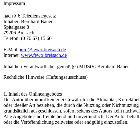
Impressum
nach § 6 Teledienstegesetz
Inhaber: Bernhard Bauer
Spitalgasse 8
79206 Breisach
Telefon: (0 76 67) 15 60
E-Mail:
info@fewo-breisach.de
.
Internet:
www.fewo-breisach.de
Inhaltlich Verantwortlicher gemäß § 6 MDStV: Bernhard Bauer
Rechtliche Hinweise (Haftungsausschluss)
1. Inhalt des Onlineangebotes
Der Autor übernimmt keinerlei Gewähr für die Aktualität, Korrektheit
oder ideeller Art beziehen, die durch die Nutzung oder Nichtnutzung
grundsätzlich ausgeschlossen, sofern seitens des Autors kein nachweis
Alle Angebote sind freibleibend und unverbindlich. Der Autor behält
oder die Veröffentlichung zeitweise oder endgültig einzustellen.