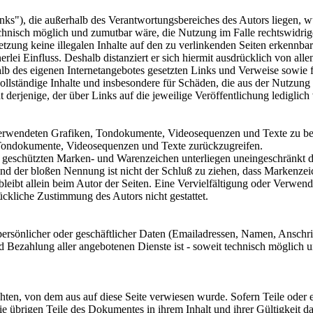
inks"), die außerhalb des Verantwortungsbereiches des Autors liegen, w
echnisch möglich und zumutbar wäre, die Nutzung im Falle rechtswidrige
etzung keine illegalen Inhalte auf den zu verlinkenden Seiten erkennbar
rlei Einfluss. Deshalb distanziert er sich hiermit ausdrücklich von allen
rhalb des eigenen Internetangebotes gesetzten Links und Verweise sowie
nvollständige Inhalte und insbesondere für Schäden, die aus der Nutzun
t derjenige, der über Links auf die jeweilige Veröffentlichung lediglich
r verwendeten Grafiken, Tondokumente, Videosequenzen und Texte zu be
 Tondokumente, Videosequenzen und Texte zurückzugreifen.
tte geschützten Marken- und Warenzeichen unterliegen uneingeschränkt
und der bloßen Nennung ist nicht der Schluß zu ziehen, dass Markenzeic
te bleibt allein beim Autor der Seiten. Eine Vervielfältigung oder Ver
ückliche Zustimmung des Autors nicht gestattet.
ersönlicher oder geschäftlicher Daten (Emailadressen, Namen, Anschrifte
nd Bezahlung aller angebotenen Dienste ist - soweit technisch möglic
achten, von dem aus auf diese Seite verwiesen wurde. Sofern Teile oder
 die übrigen Teile des Dokumentes in ihrem Inhalt und ihrer Gültigkeit d