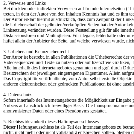
2. Verweise und Links
Bei direkten oder indirekten Verweisen auf fremde Internetseiten ("L
treten, in dem der Autor von den Inhalten Kenntnis hat und es ihm t
Der Autor erklärt hiermit ausdrücklich, dass zum Zeitpunkt der Links
die Urheberschaft der gelinkten/verknüpften Seiten hat der Autor keine
Linksetzung verändert wurden. Diese Feststellung gilt für alle inne
Diskussionsforen und Mailinglisten. Für illegale, fehlerhafte oder u
haftet allein der Anbieter der Seite, auf welche verwiesen wurde, nich
3. Urheber- und Kennzeichenrecht
Der Autor ist bestrebt, in allen Publikationen die Urheberrechte de
Videosequenzen und Texte zu nutzen oder auf lizenzfreie Grafiken,
Alle innerhalb des Internetangebotes genannten und ggf. durch Dri
Besitzrechten der jeweiligen eingetragenen Eigentümer. Allein aufgr
Das Copyright für veröffentlichte, vom Autor selbst erstellte Objek
anderen elektronischen oder gedruckten Publikationen ist ohne ausdr
4. Datenschutz
Sofern innerhalb des Internetangebotes die Möglichkeit zur Eingabe p
Nutzers auf ausdrücklich freiwilliger Basis. Die Inanspruchnahme u
anonymisierter Daten oder eines Pseudonyms gestattet.
5. Rechtswirksamkeit dieses Haftungsausschlusses
Dieser Haftungsausschluss ist als Teil des Internetangebotes zu betr
nicht, nicht mehr oder nicht vollständig entsprechen sollten, bleiben