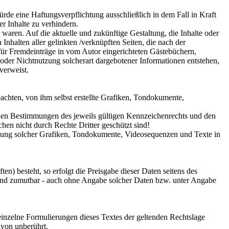
ürde eine Haftungsverpflichtung ausschließlich in dem Fall in Kraft
r Inhalte zu verhindern.
 waren. Auf die aktuelle und zukünftige Gestaltung, die Inhalte oder
 Inhalten aller gelinkten /verknüpften Seiten, die nach der
 für Fremdeinträge in vom Autor eingerichteten Gästebüchern,
g oder Nichtnutzung solcherart dargebotener Informationen entstehen,
 verweist.
achten, von ihm selbst erstellte Grafiken, Tondokumente,
 den Bestimmungen des jeweils gültigen Kennzeichenrechts und den
hen nicht durch Rechte Dritter geschützt sind!
wendung solcher Grafiken, Tondokumente, Videosequenzen und Texte in
n) besteht, so erfolgt die Preisgabe dieser Daten seitens des
h und zumutbar - auch ohne Angabe solcher Daten bzw. unter Angabe
 einzelne Formulierungen dieses Textes der geltenden Rechtslage
avon unberührt.