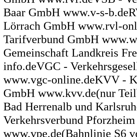
Baar GmbH www.v-s-b.deRV
Lörrach GmbH www.rvl-onl
Tarifverbund GmbH www.wt
Gemeinschaft Landkreis F
info.deVGC - Verkehrsgesel
www.vgc-online.deKVV - Ka
GmbH www.kvv.de(nur Teilb
Bad Herrenalb und Karlsruh
Verkehrsverbund Pforzhei
www.vpe.de(Bahnlinie S6 v