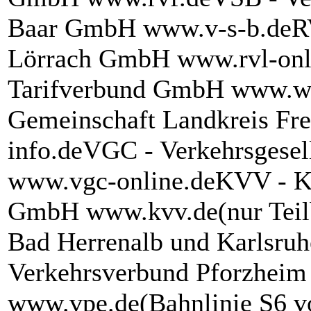
Baar GmbH www.v-s-b.deRV
Lörrach GmbH www.rvl-onl
Tarifverbund GmbH www.wt
Gemeinschaft Landkreis F
info.deVGC - Verkehrsgesel
www.vgc-online.deKVV - Ka
GmbH www.kvv.de(nur Teilb
Bad Herrenalb und Karlsruh
Verkehrsverbund Pforzhei
www.vpe.de(Bahnlinie S6 v